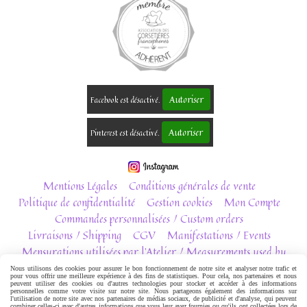
Autoriser
Facebook est désactivé.
Autoriser
Pinterest est désactivé.
Mentions Légales
Conditions générales de vente
Politique de confidentialité
Gestion cookies
Mon Compte
Commandes personnalisées / Custom orders
Livraisons / Shipping
CGV
Manifestations / Events
Mensurations utilisées par l'Atelier / Measurements used by
the Atelier
Nous utilisons des cookies pour assurer le bon fonctionnement de notre site et analyser notre trafic et
pour vous offrir une meilleure expérience à des fins de statistiques. Pour cela, nos partenaires et nous
Newsletter
Contact
peuvent utiliser des cookies ou d'autres technologies pour stocker et accéder à des informations
personnelles comme votre visite sur notre site. Nous partageons également des informations sur
l'utilisation de notre site avec nos partenaires de médias sociaux, de publicité et d'analyse, qui peuvent
combiner celles-ci avec d'autres informations que vous leur avez fournies ou qu'ils ont collectées lors de