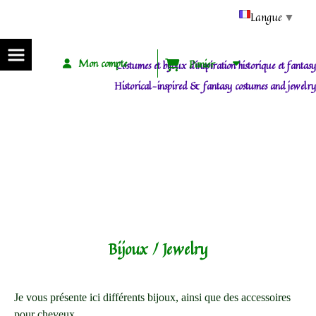
Panneau de gestion des cookies
Langue
▼
Mon compte
Panier
Costumes et bijoux d'inspiration historique et fantasy
Historical-inspired & fantasy costumes and jewelry
ACCUEIL / HOME
BOUTIQUE / SHOP
BIJOUX / JEWELRY
Bijoux / Jewelry
Bijoux / Jewelry
Je vous présente ici différents bijoux, ainsi que des accessoires
pour cheveux.