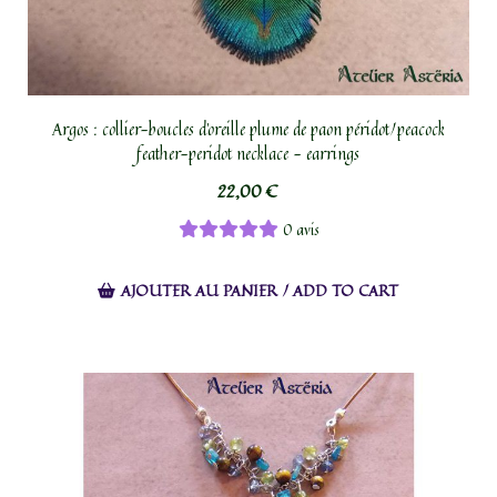
Argos : collier-boucles d’oreille plume de paon péridot/peacock
feather-peridot necklace - earrings
22,00
€
0 avis
AJOUTER AU PANIER / ADD TO CART