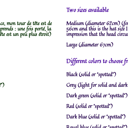
Two sizes available
, mon tour de tête est de
Medium (diameter 62cm) (for 
prends : une fois porté, la
56cm and this is the hat size I
ête est un peu plus étroit)
impression that the head circu
Large (diameter 67cm)
Different colors to choose 
Black (solid or “spotted”)
é")
Grey (light for solid and dark
Dark green (solid or “spotted”)
Red (solid or “spotted”)
Dark blue (solid or “spotted”)
Royal blue (solid or “spotted”)