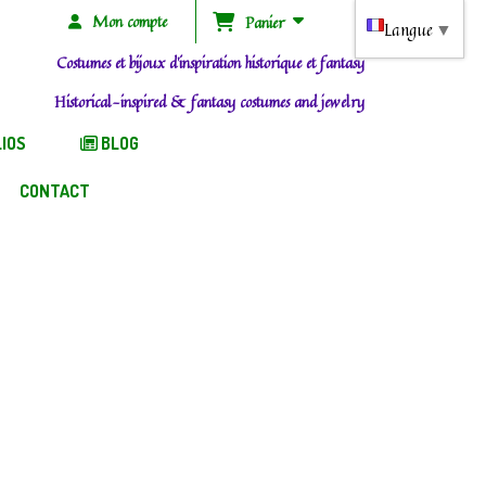
Mon compte
Panier
Langue
▼
Costumes et bijoux d'inspiration historique et fantasy
Historical-inspired & fantasy costumes and jewelry
IOS
BLOG
CONTACT
/ WITCH HAT