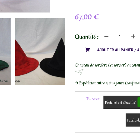
67,00
€
Quantité :
AJOUTER AU PANIER / 
Chapeau de sorcière (et sorcier) en coton. 
motif
Expédition entre 3 et 15 jours (sauf ind
Tweeter
Pinterest est désactivé.
Facebook 