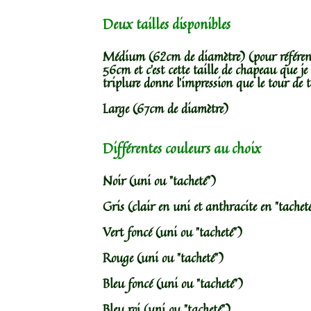
Deux tailles disponibles
Médium (62cm de diamètre) (pour référence
56cm et c’est cette taille de chapeau que je 
triplure donne l’impression que le tour de t
Large (67cm de diamètre)
Différentes couleurs au choix
Noir (uni ou "tacheté")
Gris (clair en uni et anthracite en "tachet
Vert foncé (uni ou "tacheté")
Rouge (uni ou "tacheté")
Bleu foncé (uni ou "tacheté")
Bleu roi (uni ou "tacheté")