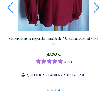
ed
Doublet Pourpoint homme inspiration Renaissance / Renaissance-
D
style men's doublet
99,00
€
0 avis
AJOUTER AU PANIER / ADD TO CART