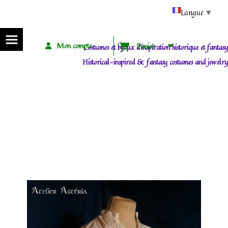
Panneau de gestion des cookies
Langue
▼
Mon compte
Panier
Costumes et bijoux d'inspiration historique et fantasy
Historical-inspired & fantasy costumes and jewelry
ACCUEIL / HOME
BOUTIQUE / SHOP
INSPIRATION HISTORIQUE / HISTORICAL INSPIRATION
CHEMISE MÉDIÉVALE HISTORIQUE HOMME / MEDIEVAL MEN’S SHIRT
Chemise médiévale historique homme / Medieval men’s shirt