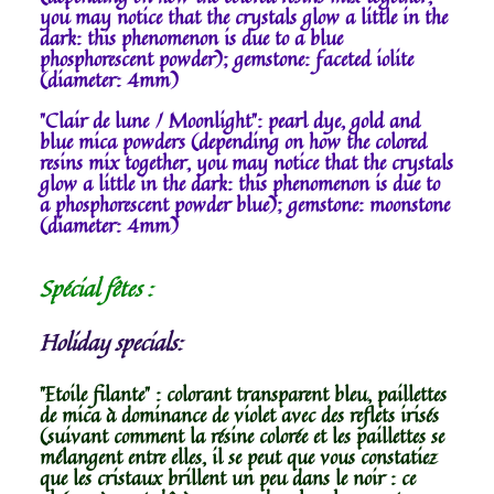
you may notice that the crystals glow a little in the
dark: this phenomenon is due to a blue
phosphorescent powder); gemstone: faceted iolite
(diameter: 4mm)
"Clair de lune / Moonlight": pearl dye, gold and
blue mica powders (depending on how the colored
resins mix together, you may notice that the crystals
glow a little in the dark: this phenomenon is due to
a phosphorescent powder blue); gemstone: moonstone
(diameter: 4mm)
Spécial fêtes :
Holiday specials:
"Etoile filante" : colorant transparent bleu, paillettes
de mica à dominance de violet avec des reflets irisés
(suivant comment la résine colorée et les paillettes se
mélangent entre elles, il se peut que vous constatiez
que les cristaux brillent un peu dans le noir : ce