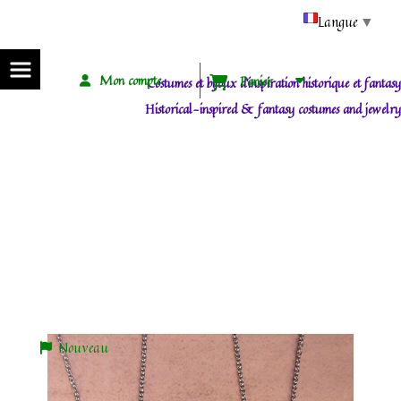
Panneau de gestion des cookies
Langue
▼
Mon compte
Panier
Costumes et bijoux d'inspiration historique et fantasy
Historical-inspired & fantasy costumes and jewelry
ACCUEIL / HOME
BOUTIQUE / SHOP
CÉLESTE / CELESTIAL
IRA : BIJOUX LUNE OU ÉTOILE EN RÉSINE ET GEMMES / MOON OR STAR JEWELRY IN
RESIN AND GEMS
Ira : bijoux lune ou étoile en résine et gemmes / moon or star
jewelry in resin and gems
Nouveau