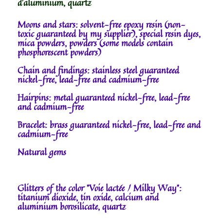
d'aluminium, quartz
Moons and stars: solvent-free epoxy resin (non-
toxic guaranteed by my supplier), special resin dyes,
mica powders, powders (some models contain
phosphorescent powders)
Chain and findings: stainless steel guaranteed
nickel-free, lead-free and cadmium-free
Hairpins: metal guaranteed nickel-free, lead-free
and cadmium-free
Bracelet: brass guaranteed nickel-free, lead-free and
cadmium-free
Natural gems
Glitters of the color "Voie lactée / Milky Way":
titanium dioxide, tin oxide, calcium and
aluminium borosilicate, quartz