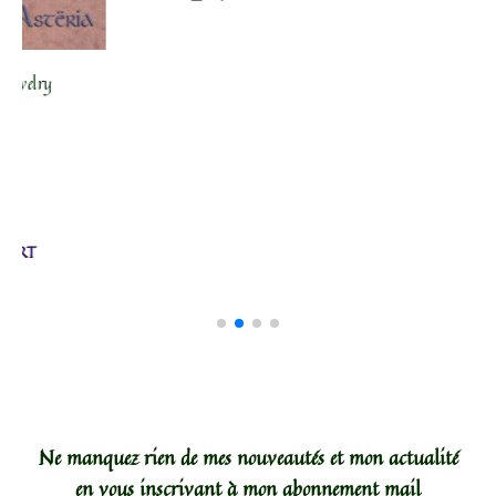
10,00
€
1 avis
Breksta : bijoux ét
UTER AU PANIER / ADD TO CART
AJOUTER 
Ne manquez rien de mes nouveautés et mon actualité
en vous inscrivant à mon abonnement mail