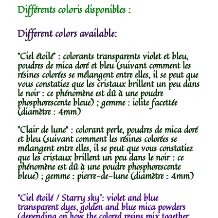
Différents coloris disponibles :
Different colors available:
"Ciel étoilé" : colorants transparents violet et bleu,
poudres de mica doré et bleu (suivant comment les
résines colorées se mélangent entre elles, il se peut que
vous constatiez que les cristaux brillent un peu dans
le noir : ce phénomène est dû à une poudre
phosphorescente bleue) ; gemme : iolite facettée
(diamètre : 4mm)
"Clair de lune" : colorant perle, poudres de mica doré
et bleu (suivant comment les résines colorées se
mélangent entre elles, il se peut que vous constatiez
que les cristaux brillent un peu dans le noir : ce
phénomène est dû à une poudre phosphorescente
bleue) ; gemme : pierre-de-lune (diamètre : 4mm)
"Ciel étoilé / Starry sky": violet and blue
transparent dyes, golden and blue mica powders
(depending on how the colored resins mix together,