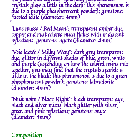
crystals glow a little in the dark: this phenomenon is
due to a purple phosphorescent powder); gemstone:
faceted iolite (diameter: 4mm)
"Lune rousse / Red Moon": transparent amber dye,
copper and rust colored mica flakes with iridescent
reflections; gemstone: agate (diameter: 4mm)
"Voie lactée / Milky Way": dark grey transparent
dye, glitter in different shades of blue, green, white
and purple (depending on how the colored resins mix
together, you may find that the crystals sparkle a
little in the black: this phenomenon is due to a green
phosphorescent powder); gemstone: labradorite
(diameter: 4mm)
"Nuit noire / Black Night": black transparent dye,
black and silver micas, black glitter with silver,
green and pink reflections; gemstone: onyx
(diameter: 4mm)
Composition