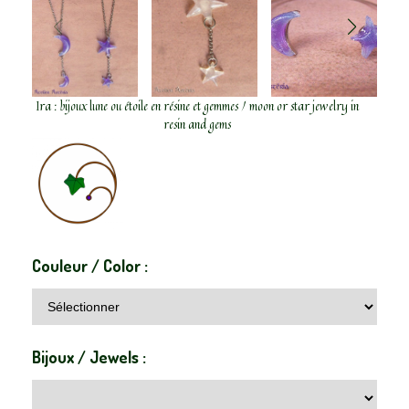
Ira : bijoux lune ou étoile en résine et gemmes / moon or star jewelry in
resin and gems
Couleur / Color :
Bijoux / Jewels :