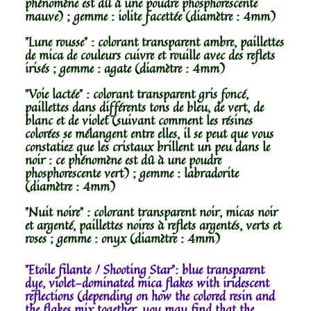
phénomène est dû à une poudre phosphorescente
mauve) ; gemme : iolite facettée (diamètre : 4mm)
"Lune rousse" : colorant transparent ambre, paillettes
de mica de couleurs cuivre et rouille avec des reflets
irisés ; gemme : agate (diamètre : 4mm)
"Voie lactée" : colorant transparent gris foncé,
paillettes dans différents tons de bleu, de vert, de
blanc et de violet (suivant comment les résines
colorées se mélangent entre elles, il se peut que vous
constatiez que les cristaux brillent un peu dans le
noir : ce phénomène est dû à une poudre
phosphorescente vert) ; gemme : labradorite
(diamètre : 4mm)
"Nuit noire" : colorant transparent noir, micas noir
et argenté, paillettes noires à reflets argentés, verts et
roses ; gemme : onyx (diamètre : 4mm)
"Etoile filante / Shooting Star": blue transparent
dye, violet-dominated mica flakes with iridescent
reflections (depending on how the colored resin and
the flakes mix together, you may find that the