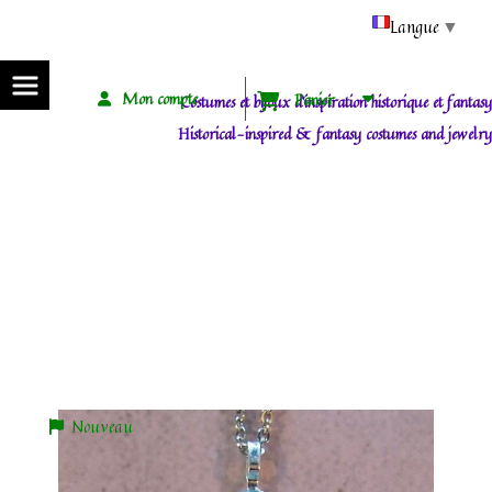
Panneau de gestion des cookies
Langue
▼
Mon compte
Panier
Costumes et bijoux d'inspiration historique et fantasy
Historical-inspired & fantasy costumes and jewelry
ACCUEIL / HOME
BOUTIQUE / SHOP
ELFES, FÉES / ELVEN, FAIRIES
VENDOISE : PENDENTIF FEUILLE NATURELLE ET GEMMES / NATURAL LEAF
PENDANT WITH GEMS
Vendoise : pendentif feuille naturelle et gemmes / natural leaf
pendant with gems
Nouveau