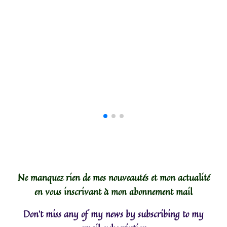
Philemon & Baucis : collier arbre pierres semi-précieuses /
gemstones tree necklace
28,00
€
0 avis
AJOUTER AU PANIER / ADD TO CART
Ne manquez rien de mes nouveautés et mon actualité
en vous inscrivant à mon abonnement mail
Don't miss any of my news by subscribing to my