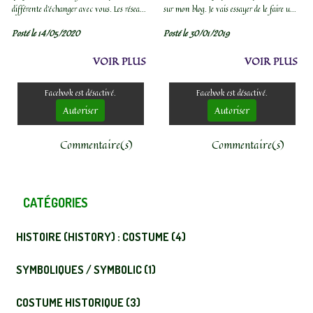
différente d’échanger avec vous. Les réseaux
sur mon blog. Je vais essayer de le faire un
sociaux sont bien pour ça, mais on est vite
peu plus souvent, en m'axant sur des
Posté le 14/05/2020
Posté le 30/01/2019
limité, surtout en...
projets demandant une technicité
particulière,...
VOIR PLUS
VOIR PLUS
Facebook est désactivé.
Facebook est désactivé.
Autoriser
Autoriser
Commentaire(s)
Commentaire(s)
CATÉGORIES
HISTOIRE (HISTORY) : COSTUME (4)
SYMBOLIQUES / SYMBOLIC (1)
COSTUME HISTORIQUE (3)