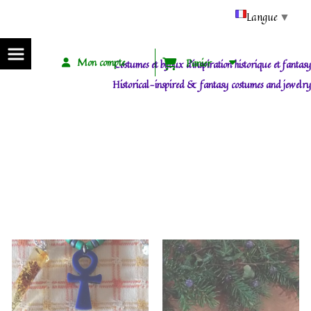
Panneau de gestion des cookies
Langue
▼
Mon compte
Panier
Costumes et bijoux d'inspiration historique et fantasy
Historical-inspired & fantasy costumes and jewelry
ACCUEIL / HOME
BLOG
INFOS
infos