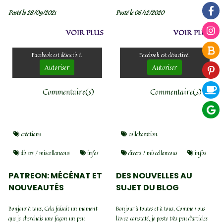
Posté le 28/09/2021
Posté le 06/12/2020
VOIR PLUS
VOIR PLUS
Facebook est désactivé.
Facebook est désactivé.
Autoriser
Autoriser
Commentaire(s)
Commentaire(s)
créations
collaboration
divers / miscellaneous
infos
divers / miscellaneous
infos
PATREON: MÉCÉNAT ET
DES NOUVELLES AU
NOUVEAUTÉS
SUJET DU BLOG
Bonjour à tous, Cela faisait un moment
Bonjour à toutes et à tous, Comme vous
que je cherchais une façon un peu
l'avez constaté, je poste très peu d'articles