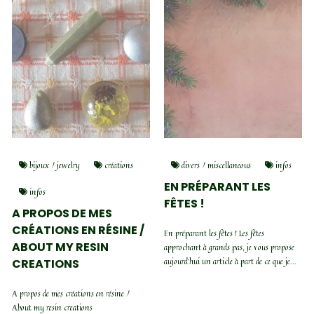
bijoux / jewelry
créations
divers / miscellaneous
infos
EN PRÉPARANT LES
infos
FÊTES !
A PROPOS DE MES
CRÉATIONS EN RÉSINE /
En préparant les fêtes ! Les fêtes
ABOUT MY RESIN
approchant à grands pas, je vous propose
aujourd’hui un article à part de ce que je
CREATIONS
vous propose habituellement.Je vais vous
résumer ici les différentes offres...
A propos de mes créations en résine /
About my resin creations